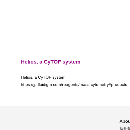
Helios, a CyTOF system
Helios, a CyTOF system
https://jp.fluidigm.com/reagents/mass-cytometry#products
Abou
採用