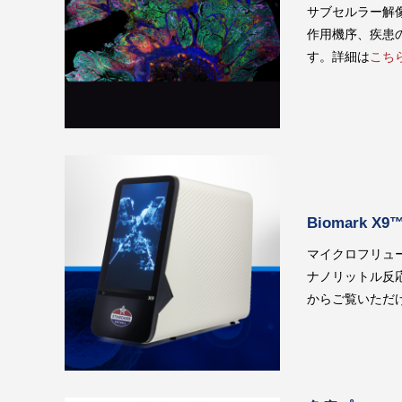
サブセルラー解
作用機序、疾患
す。詳細は
こち
Biomark
マイクロフリュー
ナノリットル反
からご覧いただ