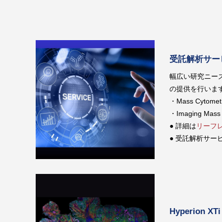
受託解析サー
幅広い研究ニー
の提供を行いま
・Mass Cyto
・Imaging Ma
● 詳細は
リーフ
● 受託解析サ
Hyperion 