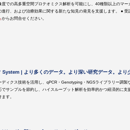
像度での高多重空間プロテオミクス解析を可能にし、40種類以上のマー
の進行、および治療効果に関する新たな知見の発見を支援します。 ● 
ら
からお問合せください。
 X9™ System | より多くのデータ。より深い研究データ。
ディクス技術を活用し、qPCR・Genotyping・NGSライブラリー調
応でサンプルを節約し、ハイスループット解析を効率的かつ経済的に支援
けます。