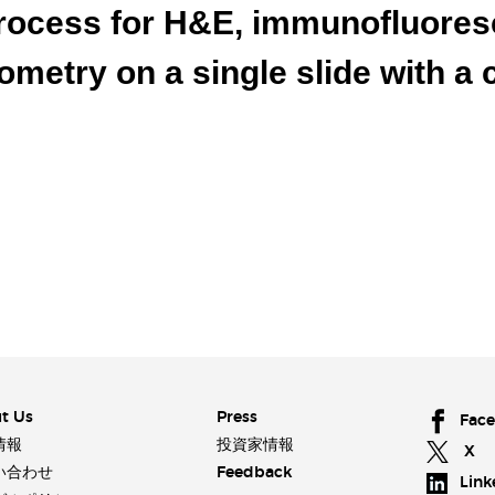
process for H&E, immunofluores
metry on a single slide with a 
t Us
Press
Fac
情報
投資家情報
X
い合わせ
Feedback
Link