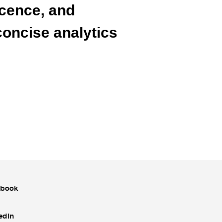
cence, and
concise analytics
ebook
edIn